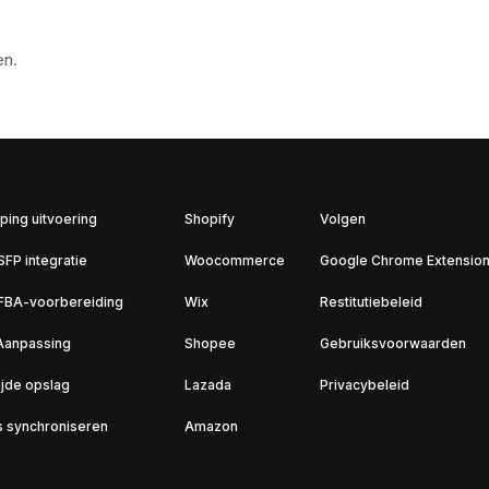
en.
ping uitvoering
Shopify
Volgen
FP integratie
Woocommerce
Google Chrome Extensio
FBA-voorbereiding
Wix
Restitutiebeleid
Aanpassing
Shopee
Gebruiksvoorwaarden
jde opslag
Lazada
Privacybeleid
is synchroniseren
Amazon