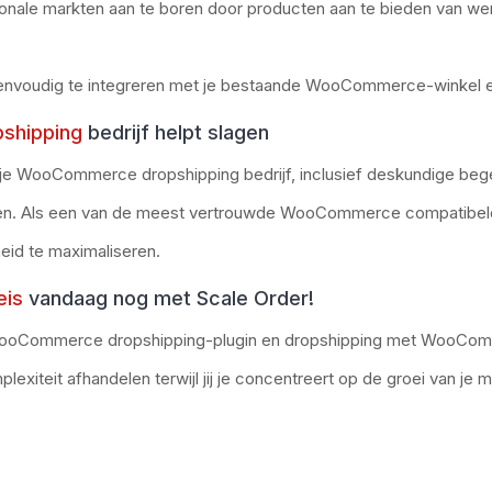
tionale markten aan te boren door producten aan te bieden van w
eenvoudig te integreren met je bestaande WooCommerce-winkel 
shipping
bedrijf helpt slagen
 je WooCommerce dropshipping bedrijf, inclusief deskundige bege
eren. Als een van de meest vertrouwde WooCommerce compatibele 
eid te maximaliseren.
eis
vandaag nog met Scale Order!
ooCommerce dropshipping-plugin
en dropshipping met WooComm
lexiteit afhandelen terwijl jij je concentreert op de groei van je m