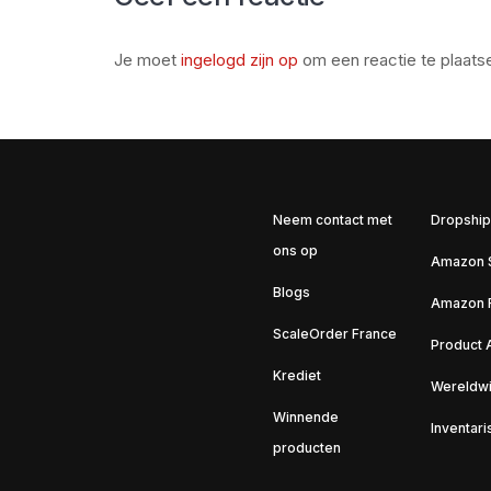
Je moet
ingelogd zijn op
om een reactie te plaats
Neem contact met
Dropship
ons op
Amazon S
Blogs
Amazon 
ScaleOrder France
Product 
Krediet
Wereldwi
Winnende
Inventar
producten