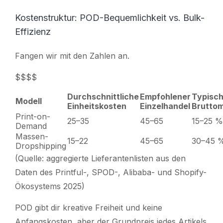
Kostenstruktur: POD-Bequemlichkeit vs. Bulk-
Effizienz
Fangen wir mit den Zahlen an.
$$$$
Durchschnittliche
Empfohlener
Typisc
Modell
Einheitskosten
Einzelhandel
Brutto
Print-on-
25–35
45–65
15–25 %
Demand
Massen-
15–22
45–65
30–45 
Dropshipping
(Quelle: aggregierte Lieferantenlisten aus den
Daten des Printful-, SPOD-, Alibaba- und Shopify-
Ökosystems 2025)
POD gibt dir kreative Freiheit und keine
Anfangskosten, aber der Grundpreis jedes Artikels