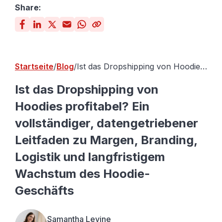
Share:
Startseite
Blog
Ist das Dropshipping von Hoodies
profitabel? Ein vollständiger,
datengetriebener Leitfaden zu
Ist das Dropshipping von
Margen, Branding, Logistik und
Hoodies profitabel? Ein
langfristigem Wachstum des
Hoodie-Geschäfts
vollständiger, datengetriebener
Leitfaden zu Margen, Branding,
Logistik und langfristigem
Wachstum des Hoodie-
Geschäfts
Samantha Levine