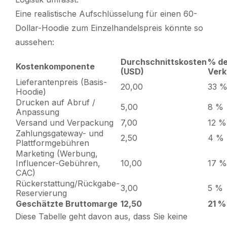
Eine realistische Aufschlüsselung für einen 60-
Dollar-Hoodie zum Einzelhandelspreis könnte so
aussehen:
Durchschnittskosten
% d
Kostenkomponente
(USD)
Verk
Lieferantenpreis (Basis-
20,00
33 
Hoodie)
Drucken auf Abruf /
5,00
8 %
Anpassung
Versand und Verpackung
7,00
12 %
Zahlungsgateway- und
2,50
4 %
Plattformgebühren
Marketing (Werbung,
Influencer-Gebühren,
10,00
17 %
CAC)
Rückerstattung/Rückgabe-
3,00
5 %
Reservierung
Geschätzte Bruttomarge
12,50
21 %
Diese Tabelle geht davon aus, dass Sie keine