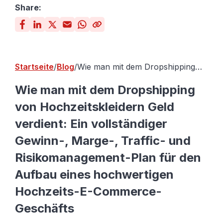
Share:
Startseite
Blog
Wie man mit dem Dropshipping
von Hochzeitskleidern Geld
verdient: Ein vollständiger
Wie man mit dem Dropshipping
Gewinn-, Marge-, Traffic- und
von Hochzeitskleidern Geld
Risikomanagement-Plan für den
Aufbau eines hochwertigen
verdient: Ein vollständiger
Hochzeits-E-Commerce-
Geschäfts
Gewinn-, Marge-, Traffic- und
Risikomanagement-Plan für den
Aufbau eines hochwertigen
Hochzeits-E-Commerce-
Geschäfts