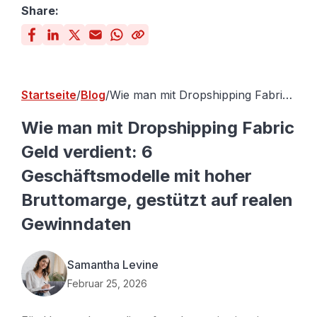
Share:
Startseite
Blog
Wie man mit Dropshipping Fabric
Geld verdient: 6 Geschäftsmodelle
mit hoher Bruttomarge, gestützt
Wie man mit Dropshipping Fabric
auf realen Gewinndaten
Geld verdient: 6
Geschäftsmodelle mit hoher
Bruttomarge, gestützt auf realen
Gewinndaten
Samantha Levine
Februar 25, 2026