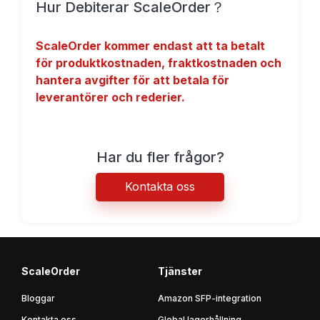
Hur Debiterar ScaleOrder？
ScaleOrder kommer endast att ta betalt
för produktkostnaden, fraktkostnaden och
hantera avgifter för att betala för
leverantörer och rederier.
Har du fler frågor?
Kontakta oss
ScaleOrder
Tjänster
Bloggar
Amazon SFP-integration
Kontakta oss
Global lagerhållning