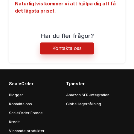
Naturligtvis kommer vi att hjälpa dig att få
det lägsta priset.
Har du fler frågor?
Kontakta oss
ScaleOrder
Tjänster
Bloggar
Amazon SFP-integration
Kontakta oss
Global lagerhållning
ScaleOrder France
Kredit
Vinnande produkter