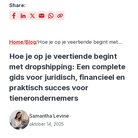
Share:
Home
Blog
Hoe je op je veertiende begint met
dropshipping: Een complete gids voor
juridisch, financieel en praktisch
Hoe je op je veertiende begint
succes voor tienerondernemers
met dropshipping: Een complete
gids voor juridisch, financieel en
praktisch succes voor
tienerondernemers
Samantha Levine
oktober 14, 2025