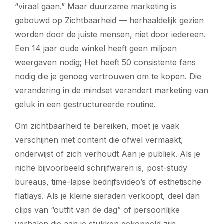
“viraal gaan.” Maar duurzame marketing is
gebouwd op
Zichtbaarheid
— herhaaldelijk gezien
worden door de juiste mensen, niet door iedereen.
Een 14 jaar oude winkel heeft geen miljoen
weergaven nodig; Het heeft 50 consistente fans
nodig die je genoeg vertrouwen om te kopen. Die
verandering in de mindset verandert marketing van
geluk in een gestructureerde routine.
Om zichtbaarheid te bereiken, moet je vaak
verschijnen met content die ofwel
vermaakt
,
onderwijst
of
zich verhoudt
Aan je publiek. Als je
niche bijvoorbeeld schrijfwaren is, post-study
bureaus, time-lapse bedrijfsvideo’s of esthetische
flatlays. Als je kleine sieraden verkoopt, deel dan
clips van “outfit van de dag” of persoonlijke
verhalen die aan je stukken gekoppeld zijn.