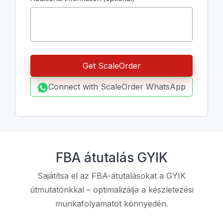
Connect with ScaleOrder WhatsApp
FBA átutalás GYIK
Sajátítsa el az FBA-átutalásokat a GYIK
útmutatónkkal – optimalizálja a készletezési
munkafolyamatot könnyedén.