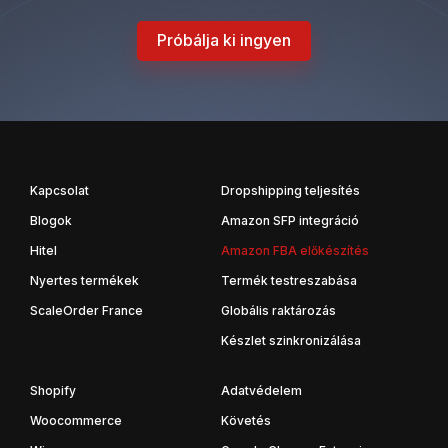
Próbálja ki ingyen
Kapcsolat
Dropshipping teljesítés
Blogok
Amazon SFP integráció
Hitel
Amazon FBA előkészítés
Nyertes termékek
Termék testreszabása
ScaleOrder France
Globális raktározás
Készlet szinkronizálása
Shopify
Adatvédelem
Woocommerce
Követés