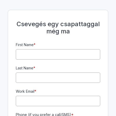
Csevegés egy csapattaggal
még ma
First Name
*
Last Name
*
Work Email
*
Phone (if you prefer a call/SMS)
*