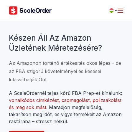
Készen Áll Az Amazon
Üzletének Méretezésére?
Az Amazonon történő értékesítés okos lépés – de
az FBA szigorú követelményei és késései
lelassíthatják Önt.
A ScaleOrdernél teljes körű FBA Prep-et kínálunk:
vonalkódos címkézést, csomagolást, polizsákolást
és még sok mást.
Maradjon megfelelőség,
takarítson meg időt, és vigye termékeit az Amazon
raktárába – stressz nélkül.