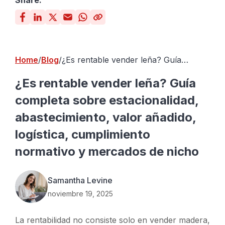
Share:
Home
Blog
¿Es rentable vender leña? Guía
completa sobre estacionalidad,
abastecimiento, valor añadido,
¿Es rentable vender leña? Guía
logística, cumplimiento normativo y
completa sobre estacionalidad,
mercados de nicho
abastecimiento, valor añadido,
logística, cumplimiento
normativo y mercados de nicho
Samantha Levine
noviembre 19, 2025
La rentabilidad no consiste solo en vender madera,