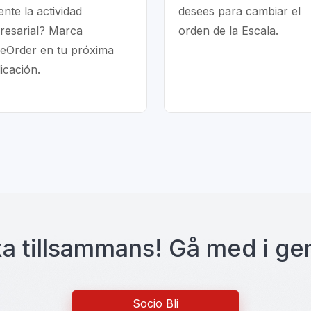
nte la actividad
desees para cambiar el
resarial? Marca
orden de la Escala.
eOrder en tu próxima
icación.
xa tillsammans! Gå med i 
Socio Bli