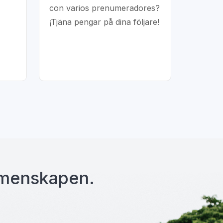
con varios prenumeradores?
¡Tjäna pengar på dina följare!
gemenskapen.