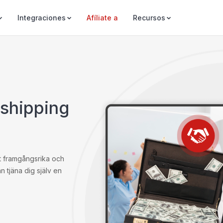
Integraciones
Afíliate a
Recursos
pshipping
st framgångsrika och
 tjäna dig själv en