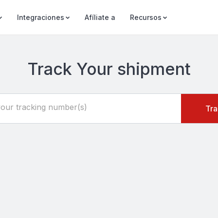
Integraciones
Afíliate a
Recursos
Track Your shipment
your tracking number(s)
Tra