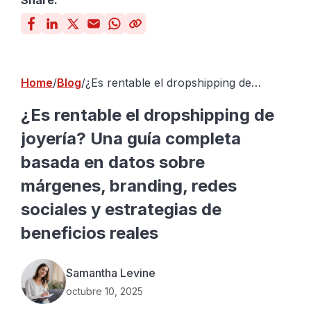
Share:
Home
Blog
¿Es rentable el dropshipping de
joyería? Una guía completa basada en
datos sobre márgenes, branding,
¿Es rentable el dropshipping de
redes sociales y estrategias de
joyería? Una guía completa
beneficios reales
basada en datos sobre
márgenes, branding, redes
sociales y estrategias de
beneficios reales
Samantha Levine
octubre 10, 2025