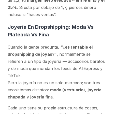
de 2,2, tu
margen neto efectivo ≈ entre el 15 y el
25%
. Si está por debajo de 1,7, pierdes dinero
incluso si “haces ventas”.
Joyería En Dropshipping: Moda Vs
Plateada Vs Fina
Cuando la gente pregunta,
“¿es rentable el
dropshipping de joyas?”
, normalmente se
refieren a
un
tipo de joyería — accesorios baratos
y de moda que inundan los feeds de AliExpress y
TikTok.
Pero la joyería no es un solo mercado; son tres
ecosistemas distintos:
moda (vestuario
),
joyería
chapada
y
joyería
fina.
Cada uno tiene su propia estructura de costes,