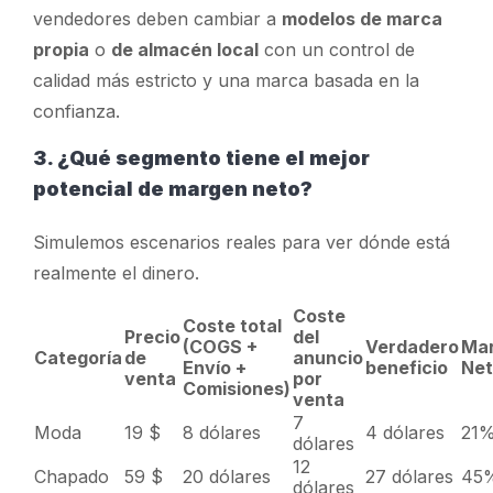
vendedores deben cambiar a
modelos de marca
propia
o
de almacén local
con un control de
calidad más estricto y una marca basada en la
confianza.
3. ¿Qué segmento tiene el mejor
potencial de margen neto?
Simulemos escenarios reales para ver dónde está
realmente el dinero.
Coste
Coste total
Precio
del
(COGS +
Verdadero
Ma
Categoría
de
anuncio
Envío +
beneficio
Ne
venta
por
Comisiones)
venta
7
Moda
19 $
8 dólares
4 dólares
21
dólares
12
Chapado
59 $
20 dólares
27 dólares
45
dólares