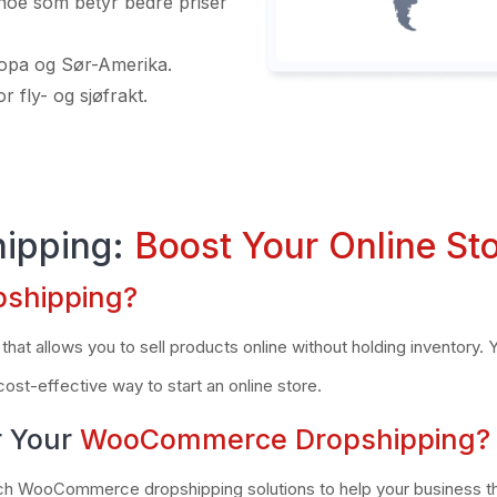
 noe som betyr bedre priser
ropa og Sør-Amerika.
r fly- og sjøfrakt.
ipping:
Boost Your Online St
shipping?
 allows you to sell products online without holding inventory. Y
ost-effective way to start an online store.
r Your
WooCommerce Dropshipping?
otch WooCommerce dropshipping solutions to help your business th