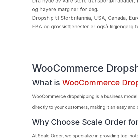
Dra nytte av våre store transportørrabatter,
og høyere marginer for deg.
Dropship til Storbritannia, USA, Canada, Eu
FBA og grossisttjenester er også tilgjengelig fo
WooCommerce Dropsh
What is
WooCommerce Drop
WooCommerce dropshipping is a business model that
directly to your customers, making it an easy and c
Why Choose Scale Order fo
At Scale Order, we specialize in providing top-n