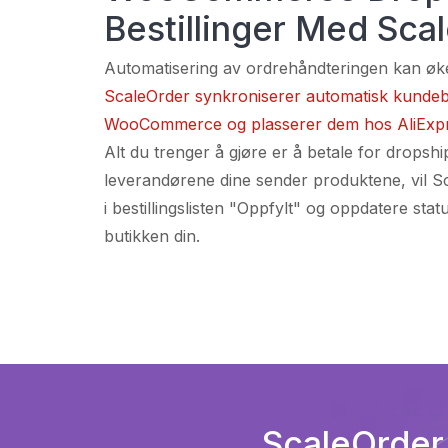
Bestillinger Med Sca
Automatisering av ordrehåndteringen kan øke e
ScaleOrder synkroniserer automatisk kundebes
WooCommerce og plasserer dem hos AliExpr
Alt du trenger å gjøre er å betale for dropshi
leverandørene dine sender produktene, vil S
i bestillingslisten "Oppfylt" og oppdatere s
butikken din.
ScaleOrde