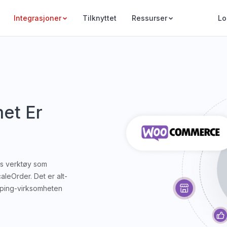
Integrasjoner
Tilknyttet
Ressurser
Lo
et Er
is verktøy som
leOrder. Det er alt-
ipping-virksomheten