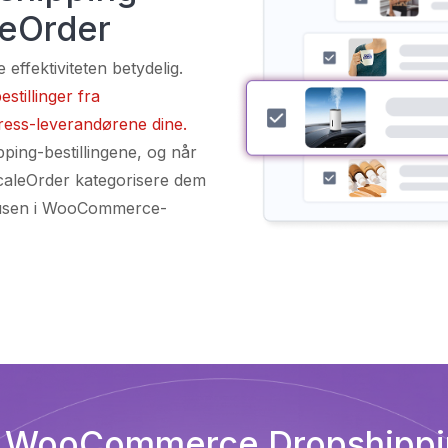
leOrder
ffektiviteten betydelig.
tillinger fra
ess-leverandørene dine.
pping-bestillingene, og når
caleOrder kategorisere dem
tatusen i WooCommerce-
r WooCommerce Dropshippin