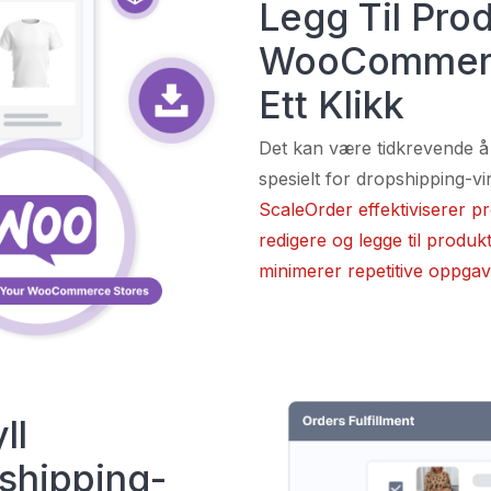
Legg Til Prod
WooCommerc
Ett Klikk
Det kan være tidkrevende 
spesielt for dropshipping-v
ScaleOrder effektiviserer p
redigere og legge til prod
minimerer repetitive oppgav
ll
hipping-