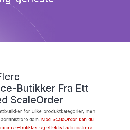
Flere
-Butikker Fra Ett
d ScaleOrder
nettbutikker for ulike produktkategorier, men
 administrere dem.
Med ScaleOrder kan du
erce-butikker og effektivt administrere