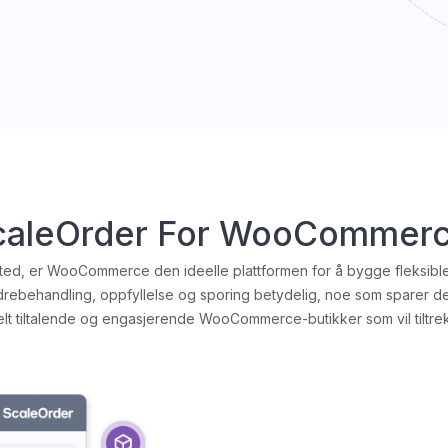
ScaleOrder For WooCommerc
sted, er WooCommerce den ideelle plattformen for å bygge fleksible
behandling, oppfyllelse og sporing betydelig, noe som sparer deg fo
lt tiltalende og engasjerende WooCommerce-butikker som vil tiltre