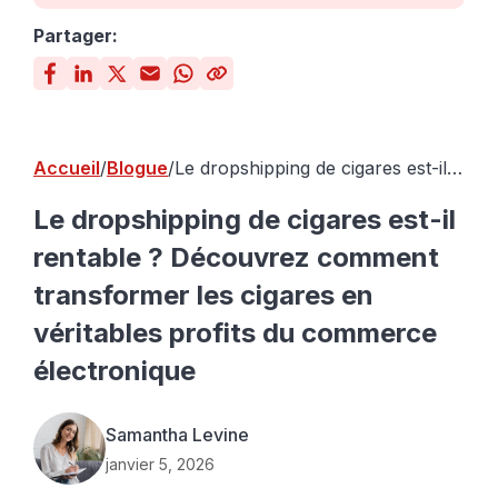
Partager:
Accueil
Blogue
Le dropshipping de cigares est-il
rentable ? Découvrez comment
transformer les cigares en
Le dropshipping de cigares est-il
véritables profits du commerce
rentable ? Découvrez comment
électronique
transformer les cigares en
véritables profits du commerce
électronique
Samantha Levine
janvier 5, 2026