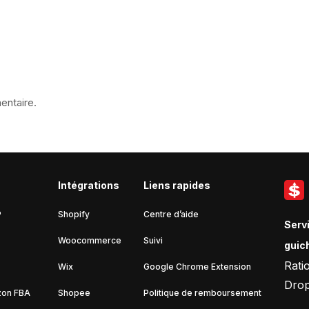
entaire.
Intégrations
Liens rapides
P
Shopify
Centre d’aide
Serv
Woocommerce
Suivi
guic
Rati
Wix
Google Chrome Extension
Drop
zon FBA
Shopee
Politique de remboursement