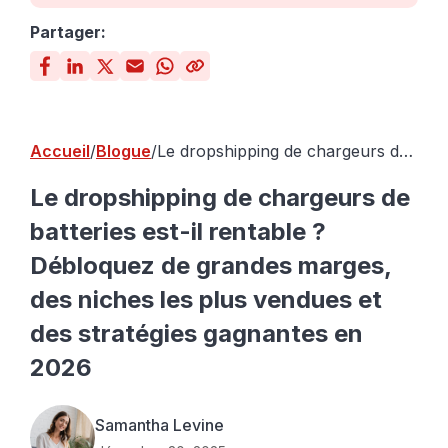
Partager:
Accueil
Blogue
Le dropshipping de chargeurs de
batteries est-il rentable ?
Débloquez de grandes marges,
Le dropshipping de chargeurs de
des niches les plus vendues et
batteries est-il rentable ?
des stratégies gagnantes en 2026
Débloquez de grandes marges,
des niches les plus vendues et
des stratégies gagnantes en
2026
Samantha Levine