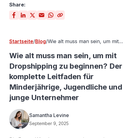
Share:
Startseite
Blog
Wie alt muss man sein, um mit
Dropshipping zu beginnen? Der
komplette Leitfaden für
Wie alt muss man sein, um mit
Minderjährige, Jugendliche und
Dropshipping zu beginnen? Der
junge Unternehmer
komplette Leitfaden für
Minderjährige, Jugendliche und
junge Unternehmer
Samantha Levine
September 9, 2025