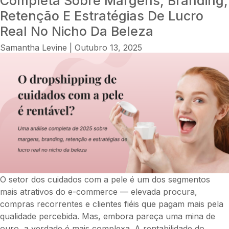
Completa Sobre Margens, Branding,
é
Retenção E Estratégias De Lucro
rentável?
Real No Nicho Da Beleza
Como
as
Samantha Levine
|
Outubro 13, 2025
tendências,
a
sazonalidade
e
o
timing
certo
afetam
a
sua
margem
O setor dos cuidados com a pele é um dos segmentos
de
mais atrativos do e-commerce — elevada procura,
lucro.
compras recorrentes e clientes fiéis que pagam mais pela
qualidade percebida. Mas, embora pareça uma mina de
ouro, a verdade é mais complexa. A rentabilidade do