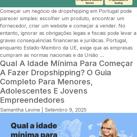
e
Começar um negócio de dropshipping em Portugal pode
estudos
parecer simples: escolher um produto, encontrar um
de
fornecedor, criar um website e começar a vender. No
caso
entanto, ignorar as obrigações legais e fiscais pode levar a
de
graves consequências financeiras e jurídicas. Portugal,
sucesso
enquanto Estado-Membro da UE, exige que as empresas
Como
cumpram as normas nacionais e da União
…
Qual A Idade Mínima Para Começar
lançar
uma
A Fazer Dropshipping? O Guia
loja
Completo Para Menores,
de
Adolescentes E Jovens
dropshipping
Empreendedores
de
sucesso
Samantha Levine
|
Setembro 9, 2025
em
Portugal:
6
passos