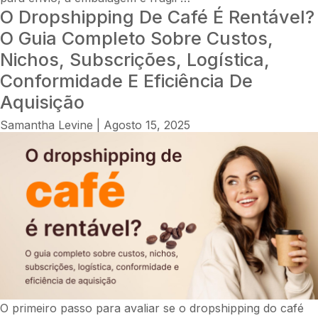
O Dropshipping De Café É Rentável?
dropshipping
de
O Guia Completo Sobre Custos,
perfumes
Nichos, Subscrições, Logística,
é
Conformidade E Eficiência De
rentável?
Aquisição
Um
guia
Samantha Levine
|
Agosto 15, 2025
completo
para
2026
sobre
margens,
fornecimento,
expedição,
comercialização
e
dimensionamento
O primeiro passo para avaliar se o dropshipping do café