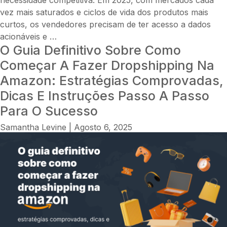
Legalizar
vez mais saturados e ciclos de vida dos produtos mais
o
curtos, os vendedores precisam de ter acesso a dados
Negócio
As
acionáveis ​​e
…
e
O Guia Definitivo Sobre Como
melhores
Evitar
ferramentas
Começar A Fazer Dropshipping Na
Erros
de
Amazon: Estratégias Comprovadas,
Comuns
pesquisa
Dicas E Instruções Passo A Passo
de
Para O Sucesso
produtos
para
Samantha Levine
|
Agosto 6, 2025
dropshipping
em
2025:
estratégias,
comparações
e
insights
para