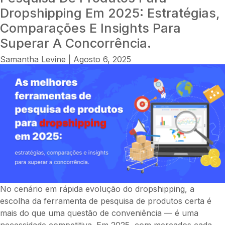
Negócio
Dropshipping Em 2025: Estratégias,
de
Comparações E Insights Para
Dropshipping
Superar A Concorrência.
O
Guia
Samantha Levine
|
Agosto 6, 2025
Definitivo
Passo
a
Passo
para
Escolher
Nichos,
Encontrar
Fornecedore
Criar
Sua
No cenário em rápida evolução do dropshipping, a
Loja,
escolha da ferramenta de pesquisa de produtos certa é
Fazer
mais do que uma questão de conveniência — é uma
Marketing,
necessidade competitiva. Em 2025, com mercados cada