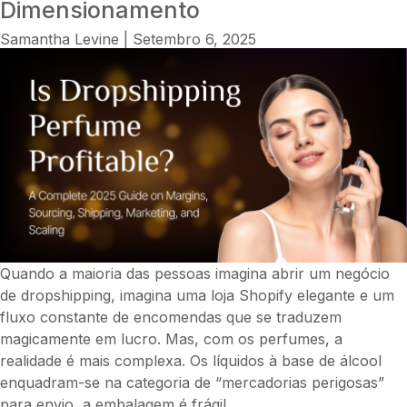
Dimensionamento
a
fazer
Samantha Levine
|
Setembro 6, 2025
dropshipping?
O
guia
completo
para
menores,
adolescentes
e
jovens
empreendedores
Quando a maioria das pessoas imagina abrir um negócio
de dropshipping, imagina uma loja Shopify elegante e um
fluxo constante de encomendas que se traduzem
magicamente em lucro. Mas, com os perfumes, a
realidade é mais complexa. Os líquidos à base de álcool
enquadram-se na categoria de “mercadorias perigosas”
O
para envio, a embalagem é frágil
…