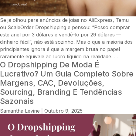
estratégias
de
lucro
Se já olhou para anúncios de joias no AliExpress, Temu
real
ou ScaleOrder Dropshipping e pensou: “Posso comprar
no
este anel por 3 dólares e vendê-lo por 29 dólares —
nicho
dinheiro fácil”, não está sozinho. Mas o que a maioria dos
da
principiantes ignora é que a margem bruta no papel
beleza
O
raramente equivale ao lucro líquido na realidade.
…
O Dropshipping De Moda É
dropshi
de
Lucrativo? Um Guia Completo Sobre
joias
Margens, CAC, Devoluções,
é
Sourcing, Branding E Tendências
lucrativ
Sazonais
Um
guia
Samantha Levine
|
Outubro 9, 2025
comple
basead
em