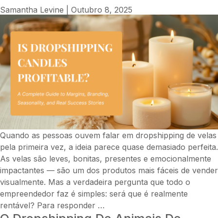
Um
Samantha Levine
|
Outubro 8, 2025
Guia
Comple
sobre
Margen
CAC,
Devoluç
Sourcin
Brandin
e
Tendênc
Quando as pessoas ouvem falar em dropshipping de velas
Sazonai
pela primeira vez, a ideia parece quase demasiado perfeita.
As velas são leves, bonitas, presentes e emocionalmente
impactantes — são um dos produtos mais fáceis de vender
visualmente. Mas a verdadeira pergunta que todo o
empreendedor faz é simples: será que é realmente
Dropshipping
rentável? Para responder
…
de