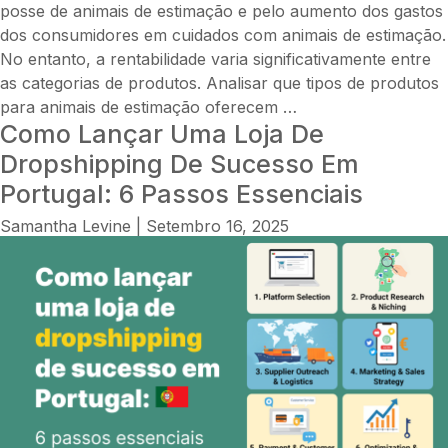
posse de animais de estimação e pelo aumento dos gastos
dos consumidores em cuidados com animais de estimação.
No entanto, a rentabilidade varia significativamente entre
as categorias de produtos. Analisar que tipos de produtos
O
para animais de estimação oferecem
…
Como Lançar Uma Loja De
dropshipping
de
Dropshipping De Sucesso Em
animais
Portugal: 6 Passos Essenciais
de
Samantha Levine
|
Setembro 16, 2025
estimação
é
rentável?
Um
guia
completo
sobre
margens,
custos,
tendências