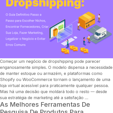
e
eficiência
de
aquisição
Começar um negócio de dropshipping pode parecer
enganosamente simples. O modelo dispensa a necessidade
de manter estoque ou armazém, e plataformas como
Shopify ou WooCommerce tornam o lançamento de uma
loja virtual acessível para praticamente qualquer pessoa.
Mas há uma decisão que moldará todo o resto — desde
Como
sua estratégia de marketing até a satisfação
…
As Melhores Ferramentas De
Iniciar
um
Pesquisa De Produtos Para