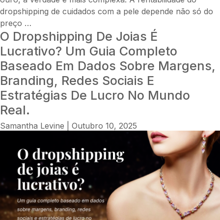
dropshipping de cuidados com a pele depende não só do
O
preço
…
O Dropshipping De Joias É
dropshipping
de
Lucrativo? Um Guia Completo
cuidados
Baseado Em Dados Sobre Margens,
com
Branding, Redes Sociais E
a
Estratégias De Lucro No Mundo
pele
é
Real.
rentável?
Samantha Levine
|
Outubro 10, 2025
Uma
análise
completa
sobre
margens,
branding,
retenção
e