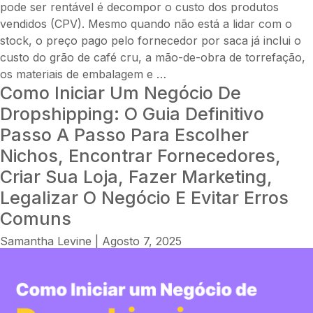
pode ser rentável é decompor o custo dos produtos
vendidos (CPV). Mesmo quando não está a lidar com o
stock, o preço pago pelo fornecedor por saca já inclui o
custo do grão de café cru, a mão-de-obra de torrefação,
O
os materiais de embalagem e
…
Como Iniciar Um Negócio De
dropshipping
de
Dropshipping: O Guia Definitivo
café
Passo A Passo Para Escolher
é
Nichos, Encontrar Fornecedores,
rentável?
Criar Sua Loja, Fazer Marketing,
O
guia
Legalizar O Negócio E Evitar Erros
completo
Comuns
sobre
Samantha Levine
|
Agosto 7, 2025
custos,
nichos,
subscrições,
logística,
conformidade