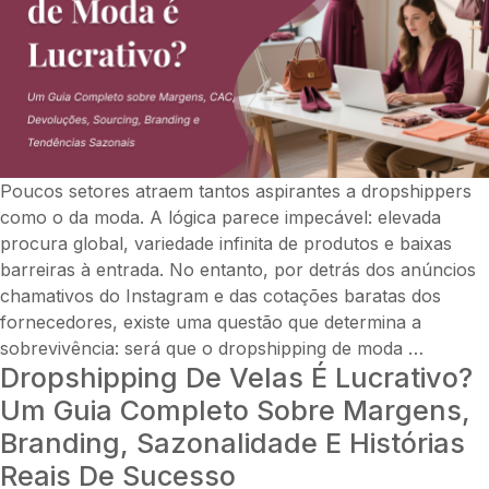
dados
sobre
margen
brandin
redes
sociais
e
estratég
Poucos setores atraem tantos aspirantes a dropshippers
de
como o da moda. A lógica parece impecável: elevada
lucro
procura global, variedade infinita de produtos e baixas
no
barreiras à entrada. No entanto, por detrás dos anúncios
mundo
chamativos do Instagram e das cotações baratas dos
real.
fornecedores, existe uma questão que determina a
O
sobrevivência: será que o dropshipping de moda
…
Dropshipping De Velas É Lucrativo?
Dropshi
de
Um Guia Completo Sobre Margens,
Moda
Branding, Sazonalidade E Histórias
é
Reais De Sucesso
Lucrati