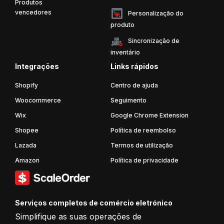
Produtos
estratégias
vencedores
Personalização do
comprovadas,
produto
dicas
Sincronização de
e
inventário
instruções
Integrações
Links rápidos
passo
a
Shopify
Centro de ajuda
passo
Woocommerce
Seguimento
para
Wix
Google Chrome Extension
o
sucesso
Shopee
Política de reembolso
Lazada
Termos de utilização
Amazon
Política de privacidade
Serviços completos de comércio eletrónico
Simplifique as suas operações de