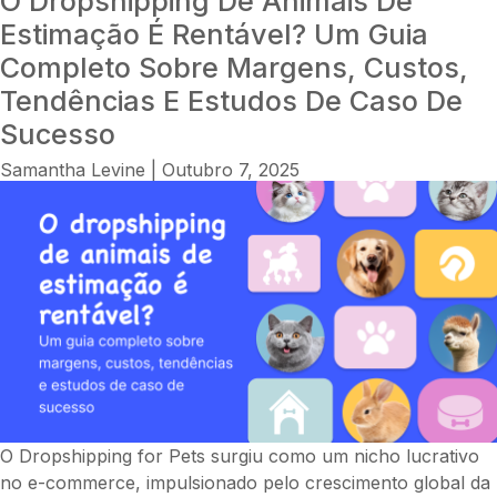
O Dropshipping De Animais De
Velas
Estimação É Rentável? Um Guia
é
Completo Sobre Margens, Custos,
Lucrativo?
Tendências E Estudos De Caso De
Um
Sucesso
Guia
Completo
Samantha Levine
|
Outubro 7, 2025
sobre
Margens,
Branding,
Sazonalidade
e
Histórias
Reais
de
Sucesso
O Dropshipping for Pets surgiu como um nicho lucrativo
no e-commerce, impulsionado pelo crescimento global da