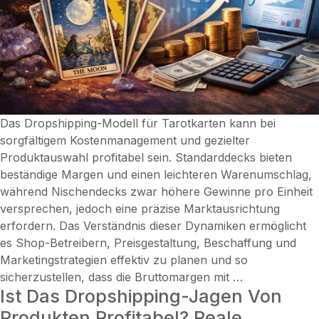
gewinnsteig
Strategien
Das Dropshipping-Modell für Tarotkarten kann bei
sorgfältigem Kostenmanagement und gezielter
Produktauswahl profitabel sein. Standarddecks bieten
beständige Margen und einen leichteren Warenumschlag,
während Nischendecks zwar höhere Gewinne pro Einheit
versprechen, jedoch eine präzise Marktausrichtung
erfordern. Das Verständnis dieser Dynamiken ermöglicht
es Shop-Betreibern, Preisgestaltung, Beschaffung und
Marketingstrategien effektiv zu planen und so
Ist
sicherzustellen, dass die Bruttomargen mit
…
Ist Das Dropshipping-Jagen Von
Dropshipping
mit
Produkten Profitabel? Reale