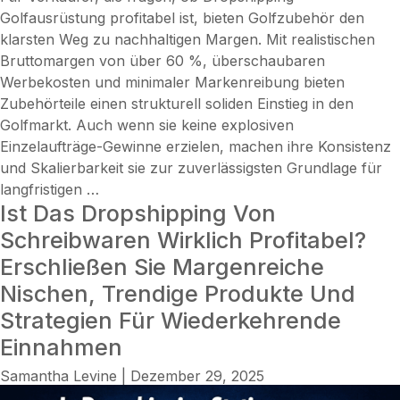
Golfausrüstung profitabel ist, bieten Golfzubehör den
klarsten Weg zu nachhaltigen Margen. Mit realistischen
Bruttomargen von über 60 %, überschaubaren
Werbekosten und minimaler Markenreibung bieten
Zubehörteile einen strukturell soliden Einstieg in den
Golfmarkt. Auch wenn sie keine explosiven
Einzelaufträge-Gewinne erzielen, machen ihre Konsistenz
und Skalierbarkeit sie zur zuverlässigsten Grundlage für
Ist
langfristigen
…
Ist Das Dropshipping Von
Dropshipping
von
Schreibwaren Wirklich Profitabel?
Golfausrüstung
Erschließen Sie Margenreiche
im
Nischen, Trendige Produkte Und
Jahr
Strategien Für Wiederkehrende
2026
profitabel?
Einnahmen
Echte
Samantha Levine
|
Dezember 29, 2025
Margen,