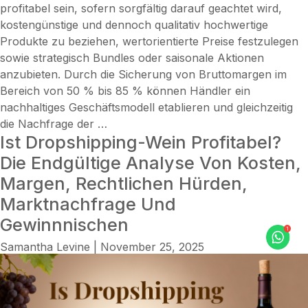
profitabel sein, sofern sorgfältig darauf geachtet wird,
kostengünstige und dennoch qualitativ hochwertige
Produkte zu beziehen, wertorientierte Preise festzulegen
sowie strategisch Bundles oder saisonale Aktionen
anzubieten. Durch die Sicherung von Bruttomargen im
Bereich von 50 % bis 85 % können Händler ein
nachhaltiges Geschäftsmodell etablieren und gleichzeitig
Wie
die Nachfrage der
…
Ist Dropshipping-Wein Profitabel?
man
mit
Die Endgültige Analyse Von Kosten,
Dropshipping
Margen, Rechtlichen Hürden,
von
Marktnachfrage Und
Press-
Gewinnnischen
on-
Nägeln
Samantha Levine
|
November 25, 2025
viel
Geld
verdient:
Entdecken