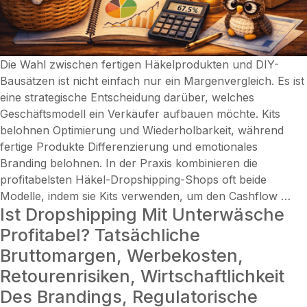
Die Wahl zwischen fertigen Häkelprodukten und DIY-
Bausätzen ist nicht einfach nur ein Margenvergleich. Es ist
eine strategische Entscheidung darüber, welches
Geschäftsmodell ein Verkäufer aufbauen möchte. Kits
belohnen Optimierung und Wiederholbarkeit, während
fertige Produkte Differenzierung und emotionales
Branding belohnen. In der Praxis kombinieren die
profitabelsten Häkel-Dropshipping-Shops oft beide
Ist
Modelle, indem sie Kits verwenden, um den Cashflow
…
Ist Dropshipping Mit Unterwäsche
Dr
Hä
Profitabel? Tatsächliche
pro
Bruttomargen, Werbekosten,
Die
Retourenrisiken, Wirtschaftlichkeit
rea
Des Brandings, Regulatorische
Ma