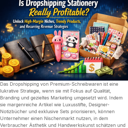
gewinnende
Produktnischen
und
was
tatsächlich
Geld
einbringt
Das Dropshipping von Premium-Schreibwaren ist eine
lukrative Strategie, wenn sie mit Fokus auf Qualität,
Branding und gezieltes Marketing umgesetzt wird. Indem
sie margenreiche Artikel wie Luxusstifte, Designer-
Notizbücher und exklusive Sets priorisieren, können
Unternehmer einen Nischenmarkt nutzen, in dem
Verbraucher Ästhetik und Handwerkskunst schätzen und