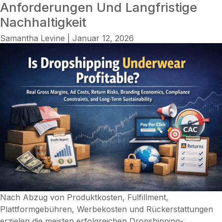
hin
Anforderungen Und Langfristige
ha
Nachhaltigkeit
E-
Samantha Levine
|
Januar 12, 2026
Co
Nach Abzug von Produktkosten, Fulfillment,
Plattformgebühren, Werbekosten und Rückerstattungen
erzielen die meisten erfolgreichen Dropshipping-