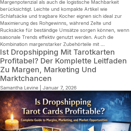
Margenpotenzial als auch die logistische Machbarkeit
berücksichtigt. Leichte und kompakte Artikel wie
Schlafsäcke und tragbare Kocher eignen sich ideal zur
Maximierung des Rohgewinns, während Zelte und
Rucksäcke für beständige Umsätze sorgen können, wenn
saisonale Trends effektiv genutzt werden. Auch die
Ist
Kombination margenstarker Zubehörteile mit
…
Ist Dropshipping Mit Tarotkarten
Dropshippi
von
Profitabel? Der Komplette Leitfaden
Campingaus
Zu Margen, Marketing Und
profitabel?
Marktchancen
Reale
Margen,
Samantha Levine
|
Januar 7, 2026
saisonale
Trends,
Einblicke
in
Lieferanten
und