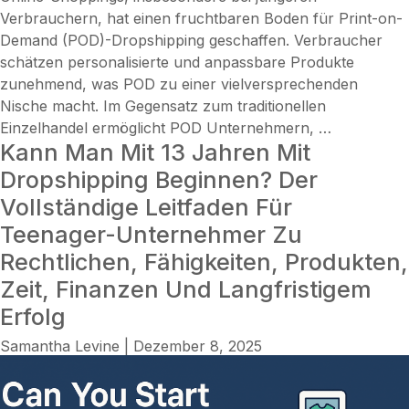
Verbrauchern, hat einen fruchtbaren Boden für Print-on-
Demand (POD)-Dropshipping geschaffen. Verbraucher
schätzen personalisierte und anpassbare Produkte
zunehmend, was POD zu einer vielversprechenden
Nische macht. Im Gegensatz zum traditionellen
Erfolg
Einzelhandel ermöglicht POD Unternehmern,
…
Kann Man Mit 13 Jahren Mit
freischalten
Wie
Dropshipping Beginnen? Der
man
Vollständige Leitfaden Für
Print-
Teenager-Unternehmer Zu
on-
Rechtlichen, Fähigkeiten, Produkten,
Demand-
Dropshippi
Zeit, Finanzen Und Langfristigem
in
Erfolg
Deutschla
Samantha Levine
|
Dezember 8, 2025
startet