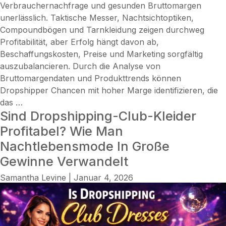
Verbrauchernachfrage und gesunden Bruttomargen
unerlässlich. Taktische Messer, Nachtsichtoptiken,
Compoundbögen und Tarnkleidung zeigen durchweg
Profitabilität, aber Erfolg hängt davon ab,
Beschaffungskosten, Preise und Marketing sorgfältig
auszubalancieren. Durch die Analyse von
Bruttomargendaten und Produkttrends können
Dropshipper Chancen mit hoher Marge identifizieren, die
Ist
das
…
Sind Dropshipping-Club-Kleider
das
Dropshipping-
Profitabel? Wie Man
Jagen
Nachtlebensmode In Große
von
Gewinne Verwandelt
Produkten
profitabel?
Samantha Levine
|
Januar 4, 2026
Reale
Margen,
Markttrends
und